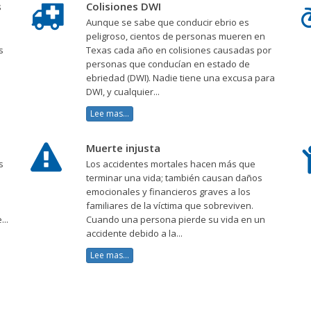
s
Colisiones DWI
Aunque se sabe que conducir ebrio es
peligroso, cientos de personas mueren en
s
Texas cada año en colisiones causadas por
personas que conducían en estado de
ebriedad (DWI). Nadie tiene una excusa para
DWI, y cualquier...
Lee mas...
Muerte injusta
s
Los accidentes mortales hacen más que
terminar una vida; también causan daños
emocionales y financieros graves a los
s
familiares de la víctima que sobreviven.
...
Cuando una persona pierde su vida en un
accidente debido a la...
Lee mas...