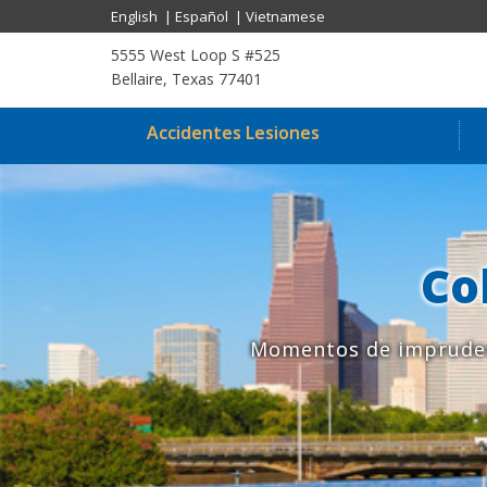
English
|
Español
|
Vietnamese
5555 West Loop S #525
Bellaire, Texas 77401
Accidentes Lesiones
Co
Momentos de imprudenc