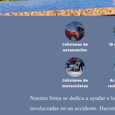
Colisiones de
18 
automóviles
Colisiones de
Ac
motocicletas
res
Nuestra firma se dedica a ayudar a l
involucradas en un accidente. Hacemo