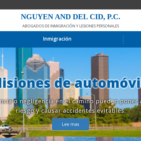
NGUYEN AND DEL CID, P.C.
ABOGADOS DE INMIGRACIÓN Y LESIONES PERSONALES
Inmigración
lisiones de automóvi
ia o negligencia en el camino pueden poner 
riesgo y causar accidentes evitables.
Lee mas